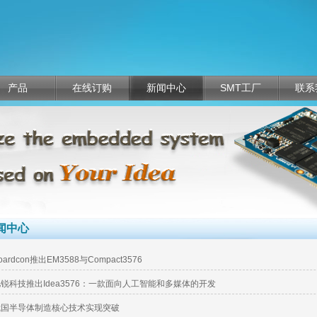
产品
在线订购
新闻中心
SMT工厂
联系
闻中心
oardcon推出EM3588与Compact3576
锐科技推出Idea3576：一款面向人工智能和多媒体的开发
板
我国半导体制造核心技术实现突破