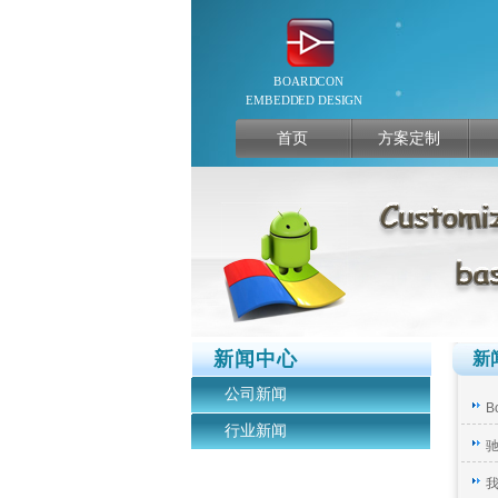
首页
方案定制
新闻中心
新
公司新闻
B
行业新闻
驰