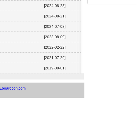
[2024-08-23]
[2024-08-21]
[2024-07-08]
[2023-08-09]
[2022-02-22]
[2021-07-29]
[2019-09-01]
.boardcon.com