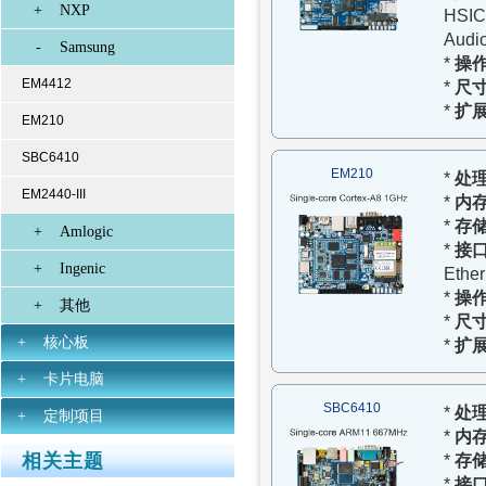
+
NXP
HSIC,
Audi
-
Samsung
*
操
EM4412
*
尺
*
扩
EM210
SBC6410
EM210
*
处
EM2440-III
*
内
*
存
+
Amlogic
*
接
+
Ingenic
Ether
*
操
+
其他
*
尺
+
核心板
*
扩
+
卡片电脑
SBC6410
*
处
+
定制项目
*
内
相关主题
*
存
*
接