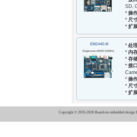
SD, 
*
操
*
尺
*
扩
EM2440-III
*
处
*
内
*
存
*
接
Came
*
操
*
尺
*
扩
Copyright © 2010-2026 Boardcon embedded design Lt