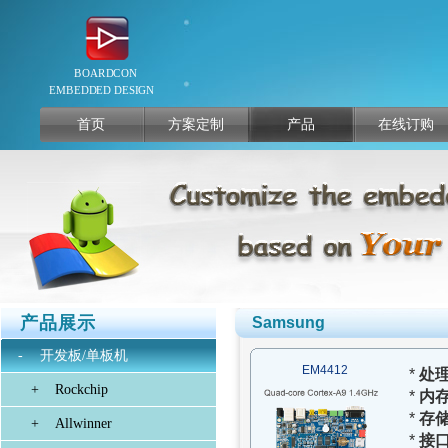
首页
方案定制
产品
在线订购
产品展示
Samsung
-
开发板/单板机
EM4412
*
处
+
Rockchip
*
内
*
存
+
Allwinner
*
接